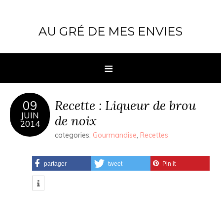
AU GRÉ DE MES ENVIES
Recette : Liqueur de brou
09
JUIN
de noix
2014
categories:
Gourmandise
,
Recettes
partager
tweet
Pin it